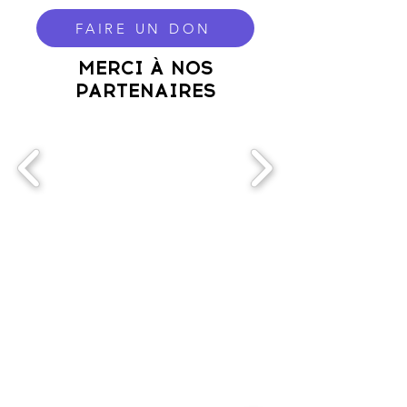
FAIRE UN DON
MERCI À NOS
PARTENAIRES
HEURES D'OUVERTURE
Mardi: 11h00 à 18h00
Mercredi: 15h00 à 22h00
Jeudi: 11h30 à 18h00
Vendredi: 15h00 à 22h00
ADRESSE
510 rue Delage,