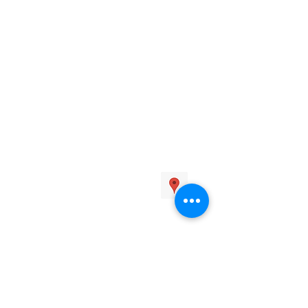
HEURES D'OUVERTURE
Mardi: 11h00 à 18h00
Mercredi: 15h00 à 22h00
Jeudi: 11h30 à 18h00
Vendredi: 15h00 à 22h00
ADRESSE
510 rue Delage,
Québec, QC
G3G 1J1​
COORDONNÉES
418-849-5323
info@mdjlacstcharles.com
SUIVEZ NOUS
PROTECTION DES RENSEIGNEMENTS
PERSONNELS
Audrey Péloquin (directrice) est la