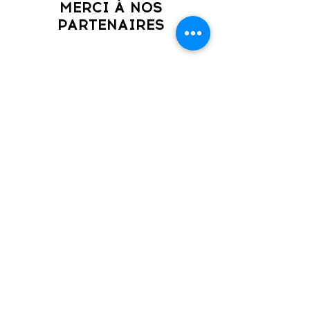
MERCI À NOS
PARTENAIRES
HEURES D'OUVERTURE
Mardi: 11h00 à 18h00
Mercredi: 15h00 à 22h00
Jeudi: 11h30 à 18h00
Vendredi: 15h00 à 22h00
ADRESSE
510 rue Delage,
Québec, QC
G3G 1J1​
COORDONNÉES