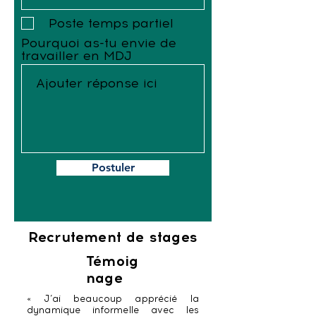
Poste temps partiel
Pourquoi as-tu envie de
travailler en MDJ
Postuler
Recrutement de stages
Témoig
nage
« J’ai beaucoup apprécié la
dynamique informelle avec les