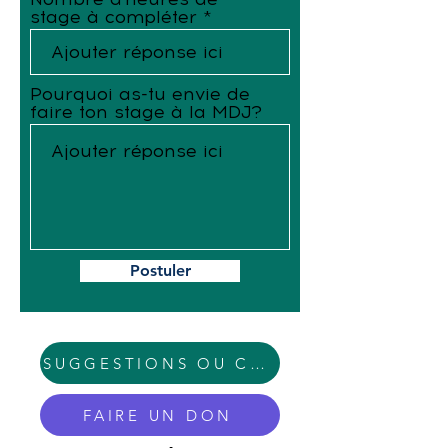
stage à compléter
Pourquoi as-tu envie de
faire ton stage à la MDJ?
Postuler
SUGGESTIONS OU COMMENTAIRES
FAIRE UN DON