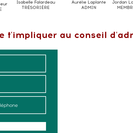
Isabelle Falardeau
Aurélie Laplante
Jordan L
oeur
TRÉSORIÈRE
ADMIN
MEMBR
E
e t'impliquer au conseil d'ad